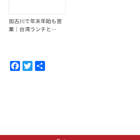
加古川で年末年始も営
業｜台湾ランチと…
F
T
共
ac
w
有
e
itt
b
er
o
o
k