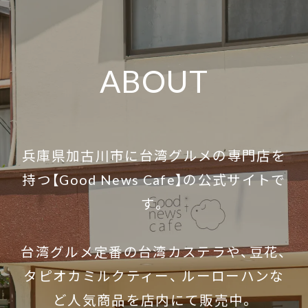
ABOUT
兵庫県加古川市に台湾グルメの専門店を
持つ【Good News Cafe】の公式サイトで
す。
台湾グルメ定番の台湾カステラや、豆花、
タピオカミルクティー、 ルーローハンな
ど人気商品を店内にて販売中。